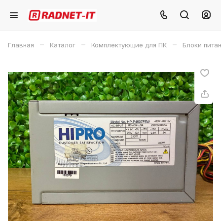
–
–
–
Главная
Каталог
Комплектующие для ПК
Блоки пита