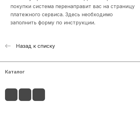
покупки система перенаправит вас на страницу
платежного сервиса. Здесь необходимо
заполнить форму по инструкции.
Назад к списку
Каталог
Сервисный центр
Условия оплаты
Филиалы
Контакты
+7-917-255-04-15
palitra@radnet-it.ru
г.Набережные Челны, пр.Мира 49А ( ТЦ Палитра,