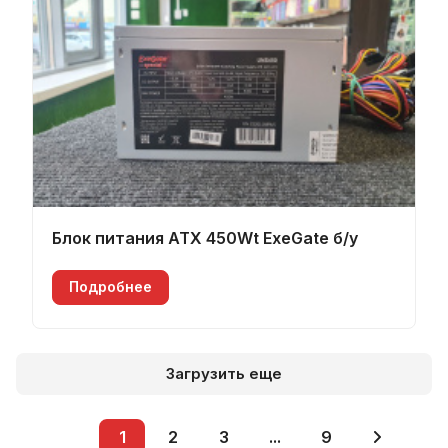
Блок питания ATX 450Wt ExeGate б/у
Подробнее
Загрузить еще
1
2
3
...
9