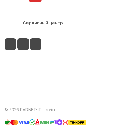
Каталог
Сервисный центр
Условия оплаты
Филиалы
Контакты
+7-917-255-04-15
palitra@radnet-it.ru
г.Набережные Челны, пр.Мира 49А ( ТЦ Палитра,
этаж 2 )
© 2026 RADNET-IT service