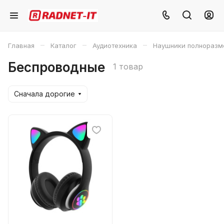
–
–
–
Главная
Каталог
Аудиотехника
Наушники полноразм
Беспроводные
1 товар
Сначала дорогие