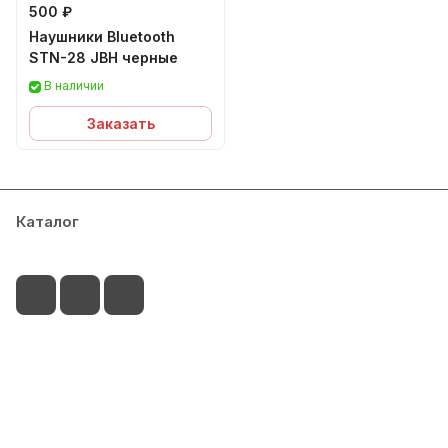
500 ₽
Наушники Bluetooth
STN-28 JBH черные
В наличии
Заказать
Каталог
Сервисный центр
Условия оплаты
Филиалы
Контакты
+7-917-255-04-15
palitra@radnet-it.ru
г.Набережные Челны, пр.Мира 49А ( ТЦ Палитра,