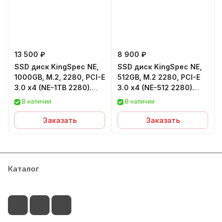
13 500 ₽
8 900 ₽
SSD диск KingSpec NE,
SSD диск KingSpec NE,
1000GB, M.2, 2280, PCI-E
512GB, M.2 2280, PCI-E
3.0 x4 (NE-1TB 2280).
3.0 x4 (NE-512 2280).
Гарантия 12 мес.
Гарантия 12 мес.
В наличии
В наличии
Заказать
Заказать
Каталог
Сервисный центр
Условия оплаты
Филиалы
Контакты