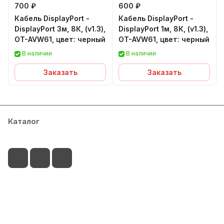
700 ₽
600 ₽
Кабель DisplayPort -
Кабель DisplayPort -
DisplayPort 3м, 8К, (v1.3),
DisplayPort 1м, 8К, (v1.3),
OT-AVW61, цвет: черный
OT-AVW61, цвет: черный
В наличии
В наличии
Заказать
Заказать
Каталог
Сервисный центр
Условия оплаты
Филиалы
Контакты
+7-917-255-04-15
palitra@radnet-it.ru
г.Набережные Челны, пр.Мира 49А ( ТЦ Палитра,