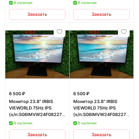
б/у
В наличии
В наличии
Заказать
Заказать
6 500 ₽
6 500 ₽
Монитор 23.8" IRBIS
Монитор 23.8" IRBIS
VIEWORLD 75Hz IPS
VIEWORLD 75Hz IPS
(s/n:S06IMVW24F0822752,
(s/n:S06IMVW24F0822751,
СЗУ s/n:142151) б/у
СЗУ s/n:142751) б/у
В наличии
В наличии
Заказать
Заказать