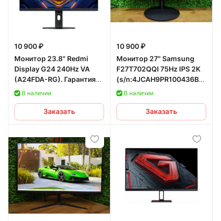
10 900 ₽
10 900 ₽
Монитор 23.8" Redmi
Монитор 27" Samsung
Display G24 240Hz VA
F27T702QQI 75Hz IPS 2K
(A24FDA-RG). Гарантия
(s/n:4JCAH9PR100436B,
12 мес.
СЗУ:136935) б/у
В наличии
В наличии
Заказать
Заказать