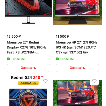
12 500 ₽
11 500 ₽
Монитор 27" Redmi
Монитор HP 27" 27f 60Hz
Display X27G 165/180Hz
IPS 4K (s/n:3CM1220JT7,
Fast IPS (P27FBA-
СЗУ s/n:137152) б/у
RX/P27FBB-RG). Гарантия
В наличии
В наличии
12 мес.
Заказать
Заказать