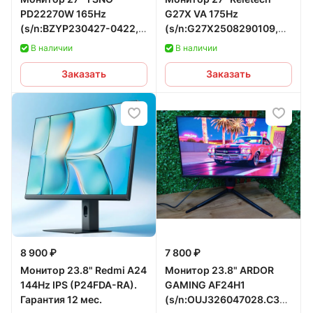
PD22270W 165Hz
G27X VA 175Hz
(s/n:BZYP230427-0422,
(s/n:G27X2508290109,
СЗУ: 141364) б/у
СЗУ: 142467) б/у
В наличии
В наличии
Заказать
Заказать
8 900 ₽
7 800 ₽
Монитор 23.8" Redmi A24
Монитор 23.8" ARDOR
144Hz IPS (P24FDA-RA).
GAMING AF24H1
Гарантия 12 мес.
(s/n:OUJ326047028.CЗУ:1416