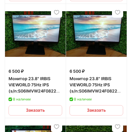
6 500 ₽
6 500 ₽
Монитор 23.8" IRBIS
Монитор 23.8" IRBIS
VIEWORLD 75Hz IPS
VIEWORLD 75Hz IPS
(s/n:S06IMVW24F0822891,
(s/n:S06IMVW24F0822528,
СЗУ s/n:142752) б/у
СЗУ s/n:142753) б/у
В наличии
В наличии
Заказать
Заказать