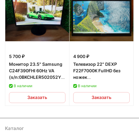
5 700 ₽
4 900 ₽
Монитор 23.5" Samsung
Телевизор 22" DEXP
C24F390FHI 60Hz VA
F22F7000K FullHD без
(s/n:0BKCHLER502052Y,
ножек
СЗУ s/n:142589) б/у
(s/n:156029003148,
В наличии
В наличии
пульт:138182) б/у
Заказать
Заказать
Каталог
Сервисный центр
Условия оплаты
Филиалы
Контакты