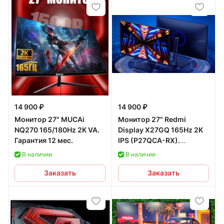
14 900 ₽
14 900 ₽
Монитор 27" MUCAi
Монитор 27" Redmi
NQ270 165/180Hz 2K VA.
Display X27GQ 165Hz 2K
Гарантия 12 мес.
IPS (P27QCA-RX).
Гарантия 12 мес.
В наличии
В наличии
Заказать
Заказать