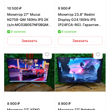
10 500 ₽
9 900 ₽
Монитор 27" Mucai
Монитор 23.8" Redmi
N2758-QM 180Hz IPS 2K
Display G24 180Hz IPS
(s/n:MC03B0S7NF0BQM00305,
(P24FCA-RG). Гарантия
СЗУ s/n:138045) б/у
12 мес.
В наличии
В наличии
Заказать
Заказать
8 900 ₽
8 900 ₽
Монитор 27" YSNO
Монитор 27" Reletech