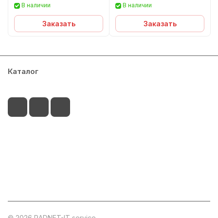
В наличии
В наличии
Заказать
Заказать
Каталог
Сервисный центр
Условия оплаты
Филиалы
Контакты
+7-917-255-04-15
palitra@radnet-it.ru
г.Набережные Челны, пр.Мира 49А ( ТЦ Палитра,
этаж 2 )
© 2026 RADNET-IT service